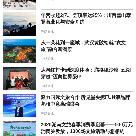
年营收超2亿、登顶率达95%：川西雪山攀
登商业化与安全并进
中媒资讯
从一朵花到一座城：武汉黄陂绘就“农文
旅”融合新图景
中媒资讯
从网红打卡到深度体验：腾格里沙漠“五湖
穿越”迈向世界级IP
中媒资讯
聚力国际文旅合作 所见墨央携FUN浪品牌
亮相中意高端盛会
中媒资讯
2026湖南文旅春季消费季启幕一一500万元
消费券发放，1000场文旅活动与您相约