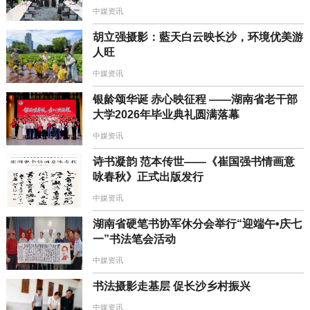
中媒资讯
胡立强摄影：藍天白云映长沙，环境优美游
人旺
中媒资讯
银龄颂华诞 赤心映征程 ——湖南省老干部
大学2026年毕业典礼圆满落幕
中媒资讯
诗书凝韵 范本传世——《崔国强书情画意
咏春秋》正式出版发行
中媒资讯
湖南省硬笔书协军休分会举行“迎端午•庆七
一”书法笔会活动
中媒资讯
书法摄影走基层 促长沙乡村振兴
中媒资讯