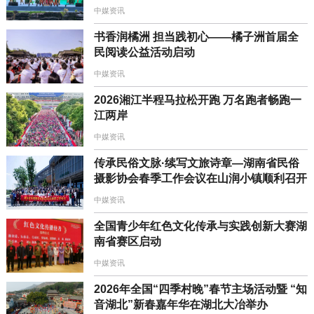
中媒资讯
书香润橘洲 担当践初心——橘子洲首届全
民阅读公益活动启动
中媒资讯
2026湘江半程马拉松开跑 万名跑者畅跑一
江两岸
中媒资讯
传承民俗文脉·续写文旅诗章—湖南省民俗
摄影协会春季工作会议在山润小镇顺利召开
中媒资讯
全国青少年红色文化传承与实践创新大赛湖
南省赛区启动
中媒资讯
2026年全国“四季村晚”春节主场活动暨 “知
音湖北”新春嘉年华在湖北大冶举办