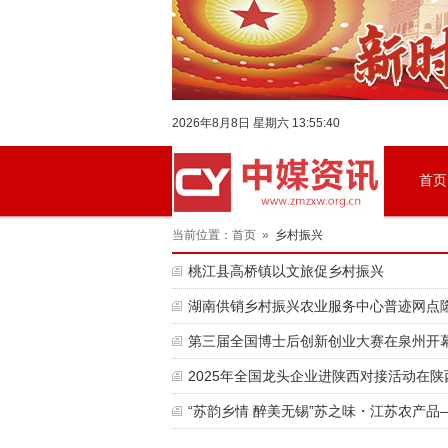
2026年8月8日 星期六 13:55:40
首页
当前位置：首页 »
乡村振兴
桃江县高桥镇以文旅促乡村振兴
湖南供销乡村振兴农业服务中心普迹网点
第三届全国博士后创新创业大赛在泉州开
2025年全国龙头企业进陕西对接活动在陕西杨凌示
“苏韵乡情 醉美无锡”苏之味・江苏农产