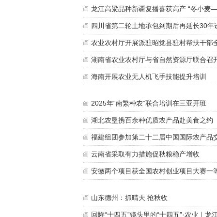
龙江高粱品种新疆复播喜获高产 “冬小麦
四川省第二轮土地承包到期后再延长30年
农业农村厅开展派驻昭觉县驻村帮扶干部
湖南省农业农村厅与省自然资源厅联合召开
海南开展农业无人机飞手技能提升培训
2025年“南繁种农”联合培训在三亚开班
湖北农垦携百余种优质农产品赴美食之约
福建组团参加第二十二届中国国际农产品
云南省采取有力措施促秋粮稳产增收
安徽两个项目获全国农村创业项目大赛一
山东德州：抓晴天 抢秋收
回眸“十四五”镜头里的“十四五”·农业｜