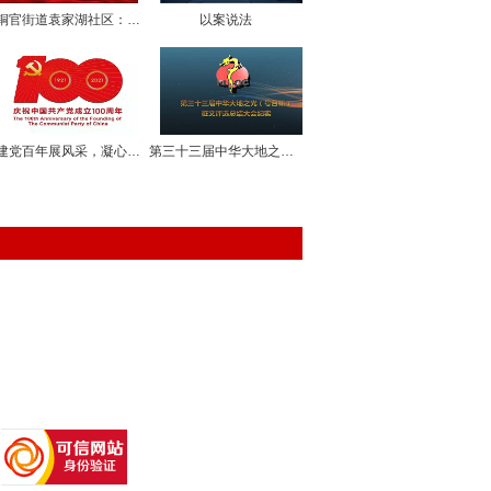
铜官街道袁家湖社区：党员“学习课堂”搬到“井冈山革命圣地”现场
以案说法
建党百年展风采，凝心聚力再出发——《政商参考》编辑部主办庆祝中囯共产党建党100周年活动
第三十三届中华大地之光征评表彰大会纪实