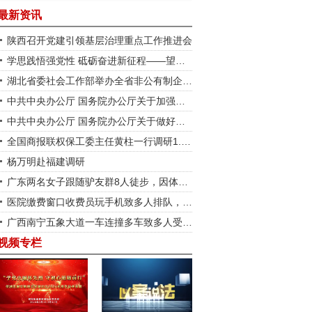
最新资讯
陕西召开党建引领基层治理重点工作推进会
学思践悟强党性 砥砺奋进新征程——望城区铜官街道潭洲社区开展“庆七一”暨深入贯彻中央八项规定精神学习教育党员大会
湖北省委社会工作部举办全省非公有制企业党组织书记能力提升 示范培训班
中共中央办公厅 国务院办公厅关于加强新就业群体服务管理的意见
中共中央办公厅 国务院办公厅关于做好第二轮土地承包到期后再延长30年试点工作的意见
全国商报联权保工委主任黄柱一行调研1.5视力健康管理中心长沙圭塘店
杨万明赴福建调研
广东两名女子跟随驴友群8人徒步，因体力不支被弃荒野；被发现时脚底多处磨出水泡，大腿持续抽筋、体温下降
医院缴费窗口收费员玩手机致多人排队，通报措词用心良苦
广西南宁五象大道一车连撞多车致多人受伤，一车主称肇事车撞车后翻滚几圈，交警：正在调查事故原因
视频专栏