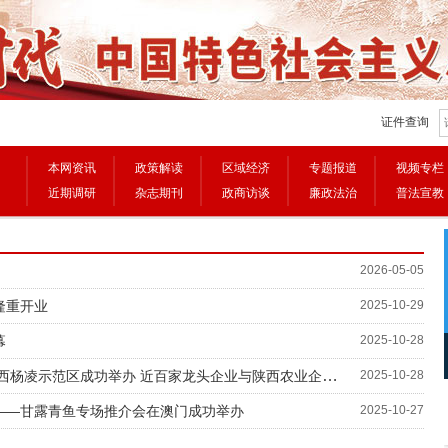
证件查询
本网资讯
政策解读
区域经济
专题报道
视频专栏
近期调研
杂志期刊
政商访谈
廉政法治
普法宣教
2026-05-05
隆重开业
2025-10-29
幕
2025-10-28
图表：一季度乡村产业保持较好发展势头
2026“国补”来了，一图读懂！
范区成功举办 近百家龙头企业与陕西农业企业深度对接、共谋发展
2025-10-28
品——甘露青鱼专场推介会在澳门成功举办
2025-10-27