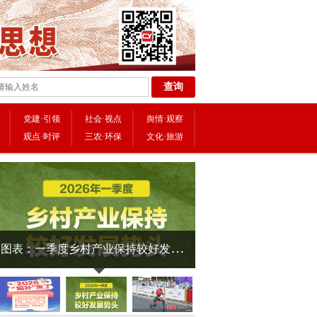
党建·引领
社会·视点
舆情·观察
观点·时评
三农·环保
文化·旅游
图
表：一季度乡村产业保持较好发展势头