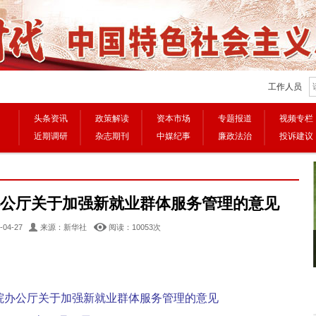
工作人员
头条资讯
政策解读
资本市场
专题报道
视频专栏
近期调研
杂志期刊
中媒纪事
廉政法治
投诉建议
办公厅关于加强新就业群体服务管理的意见
04-27
来源：新华社
阅读：100
53
次
3
73亿元与21公里：具身智能的两个超级赛场
2026“国补”来了，一图读懂！
院办公厅关于加强新就业群体服务管理的意见