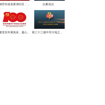
铜官街道袁家湖社区：党员“学习课堂”搬到“井冈山革命圣地”现场
以案说法
建党百年展风采，凝心聚力再出发——《政商参考》编辑部主办庆祝中囯共产党建党100周年活动
第三十三届中华大地之光征评表彰大会纪实