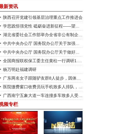
最新资讯
陕西召开党建引领基层治理重点工作推进会
学思践悟强党性 砥砺奋进新征程——望城区铜官街道潭洲社区开展“庆七一”暨深入贯彻中央八项规定精神学习教育党员大会
湖北省委社会工作部举办全省非公有制企业党组织书记能力提升 示范培训班
中共中央办公厅 国务院办公厅关于加强新就业群体服务管理的意见
中共中央办公厅 国务院办公厅关于做好第二轮土地承包到期后再延长30年试点工作的意见
全国商报联权保工委主任黄柱一行调研1.5视力健康管理中心长沙圭塘店
杨万明赴福建调研
广东两名女子跟随驴友群8人徒步，因体力不支被弃荒野；被发现时脚底多处磨出水泡，大腿持续抽筋、体温下降
医院缴费窗口收费员玩手机致多人排队，通报措词用心良苦
广西南宁五象大道一车连撞多车致多人受伤，一车主称肇事车撞车后翻滚几圈，交警：正在调查事故原因
视频专栏