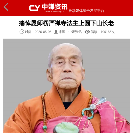
推动媒体融合发展平台
痛悼恩师楞严禅寺法主上圆下山长老
时间：2026-05-05
来源：中媒资讯
阅读：100
165
次