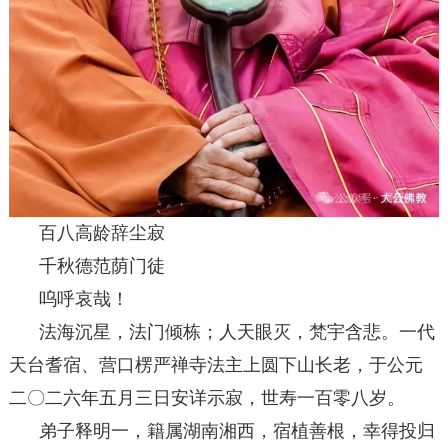
百八高龄辞尘寂
千秋德范荫门徒
呜呼哀哉！
法海沉星，法门倾栋；人天眼灭，梵宇含悲。一代
天台耆宿、营口楞严禅寺法主上圆下山长老，于公元
二〇二六年五月三日安详示寂，世寿一百零八岁。
弟子释明一，籍属湖南湘西，宿植善根，幸得投归