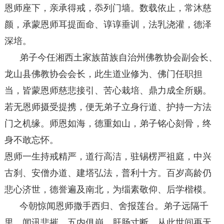
恩师座下，亲承得戒，忝列门墙。数载依止，常沐慈
颜，承蒙恩师耳提面命、谆谆垂训，法乳浇灌，德泽
深培。
弟子今任湘西土家族苗族自治州佛教协会副会长、
龙山县佛教协会会长，此生道业修为、佛门任职担
当，皆蒙恩师慈悲接引、苦心栽培、鼎力成全所赐。
若无恩师摄受提携，便无弟子立身行道、护持一方法
门之机缘。师恩如海，德重如山，弟子铭心刻骨，终
身不敢忘怀。
恩师一生持戒精严，道行高洁，驻锡楞严祖庭，中兴
古刹、安僧办道、建塔弘法，普利十方。百岁高龄仍
悲心济世，德誉遍及南北，为缁素敬仰、后学楷模。
今朝惊闻恩师撒手西归、舍报莲台。弟子远隔千
里，闻讯悲摧，五内俱崩，肝肠寸断。从此世间再无