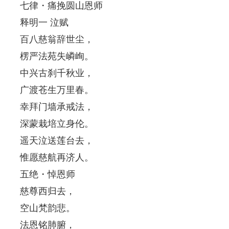
七律・痛挽圆山恩师
释明一 泣赋
百八慈翁辞世尘，
楞严法苑失嶙峋。
中兴古刹千秋业，
广渡苍生万里春。
幸拜门墙承戒法，
深蒙栽培立身伦。
遥天泣送莲台去，
惟愿慈航再济人。
五绝・悼恩师
慈尊西归去，
空山梵韵悲。
法恩铭肺腑，