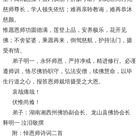
慈师尊长，学人顿失依怙；难再亲聆教诲，难再恭沐
慈颜。
惟愿恩师功圆德满，莲登上品，安养极乐，花开见
佛；不舍娑婆，乘愿再来，倒驾慈航，护持法门，摄
受有情。
弟子明一，永怀师恩，严持净戒，精进修行。必谨
遵师训，恪尽佛协职守，弘法安僧，续佛慧命，以毕
生行道之心，报答恩师栽培摄受之大恩。
哀哉痛哉！
伏惟尚飨！
弟子：湖南湘西州佛协副会长、龙山县佛协会长
释明一 泣泪敬撰
附：悼恩师诗词二首